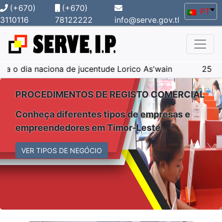
(+670)
(+670)
PT
3110116
78122222
info@serve.gov.tl
ciona de jucentude Lorico As'wain
25 anos da consul
PROCEDIMENTOS DE REGISTO COMERCIAL
Conheça diferentes tipos de empresas e
empreendedores em Timor-Leste
VER TIPOS DE NEGÓCIO