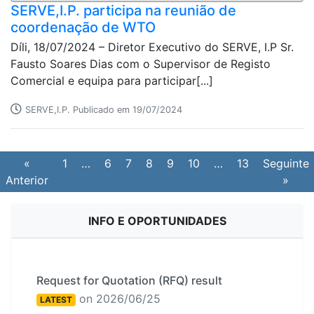
SERVE,I.P. participa na reunião de
coordenação de WTO
Díli, 18/07/2024 – Diretor Executivo do SERVE, I.P Sr.
Fausto Soares Dias com o Supervisor de Registo
Comercial e equipa para participar[...]
SERVE,I.P. Publicado em 19/07/2024
«
1
…
6
7
8
9
10
…
13
Seguinte
Anterior
»
INFO E OPORTUNIDADES
Request for Quotation (RFQ) result
on 2026/06/25
LATEST