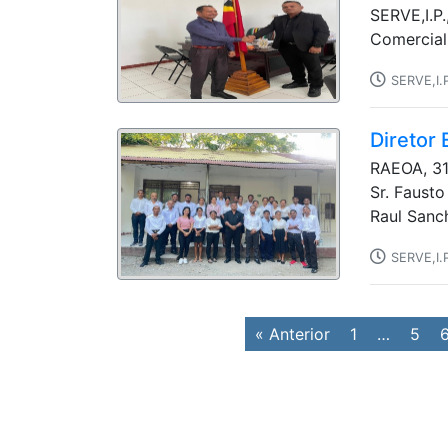
SERVE,I.P.
Comercial, 
SERVE,I.
Diretor 
RAEOA, 31 
Sr. Fausto
Raul Sanch
SERVE,I.
« Anterior
1
…
5