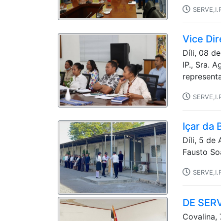
SERVE,I.
Vice Di
Díli, 08 
IP., Sra.
representa
SERVE,I.
Içar da
Díli, 5 de
Fausto Soa
SERVE,I.
DE SERV
Covalina,