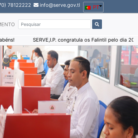
70) 78122222
info@serve.gov.tl
PT
MENTO
SERVE,I.P. congratula os Falintil pelo dia 20 de Agosto