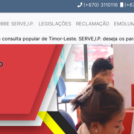
(+670) 3110116
(+6
BRE SERVE,I.P.
LEGISLAÇÕES
RECLAMAÇÃO
EMOLU
opular de Timor-Leste. SERVE,I.P. deseja os parabéns!
O