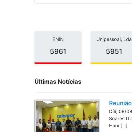
ENIN
Unipessoal, Lda
8101
8101
Últimas Notícias
Reunião
Díli, 09/0
Soares Di
Hani [...]