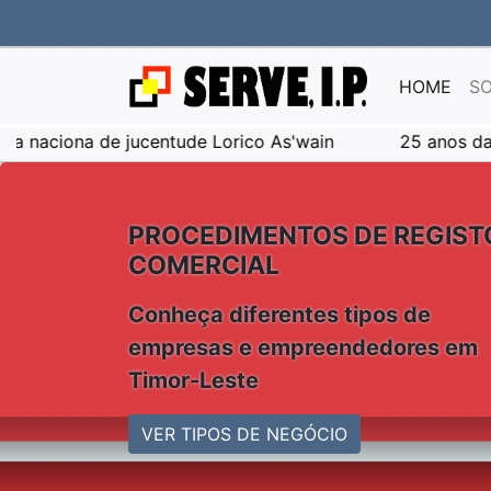
HOME
SO
a de jucentude Lorico As'wain
25 anos da consulta p
PROCEDIMENTOS DE REGIST
COMERCIAL
Conheça diferentes tipos de
empresas e empreendedores em
Timor-Leste
VER TIPOS DE NEGÓCIO