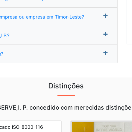
empresa ou empresa em Timor-Leste?
.P.?
s?
Distinções
SERVE,I. P. concedido com merecidas distinçõe
icado ISO-8000-116