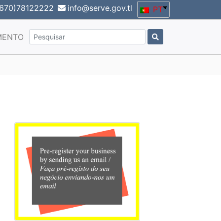
670)78122222
info@serve.gov.tl
PT
MENTO