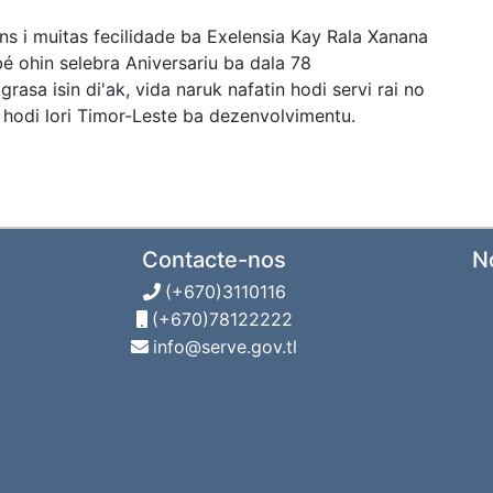
ns i muitas fecilidade ba Exelensia Kay Rala Xanana
é ohin selebra Aniversariu ba dala 78
rasa isin di'ak, vida naruk nafatin hodi servi rai no
 hodi lori Timor-Leste ba dezenvolvimentu.
Contacte-nos
N
(+670)3110116
(+670)78122222
info@serve.gov.tl