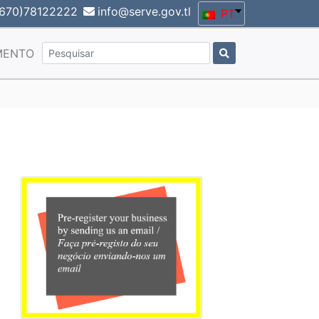
670)78122222
info@serve.gov.tl
PT
MENTO