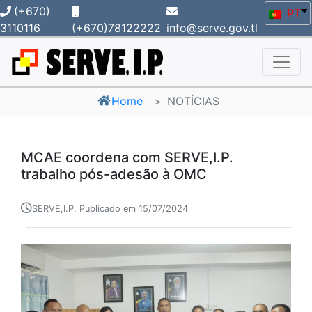
(+670)
PT
3110116
(+670)78122222
info@serve.gov.tl
Home
NOTÍCIAS
MCAE coordena com SERVE,I.P.
trabalho pós-adesão à OMC
SERVE,I.P. Publicado em 15/07/2024