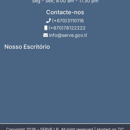
Seg - Sex; 8:00 am - 17.30 pm
Contacte-nos
(+670)3110116
(+670)78122222
info@serve.gov.tl
Nosso Escritório
Copyright 2026 - SERVE,I.P. All right reserved | Hosted on TIC